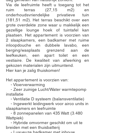
Via de leefruimte heeft u toegang tot het
ruim terras (27,15 m2) en
onderhoudsvriendelijke privatieve tuin
(181,51 m2). Het terras beschikt over een
grote overdekte zone waar u makkelijk een
gezellige lounge hoek of tuintafel kan
plaatsen.
Het appartement is voorzien van
2 slaapkamers, een badkamer met ruime
inloopdouche en dubbele lavabo, een
berging/wasplaats grenzend aan de
leefkeuken, een apart toilet en een
vestiaire.
De kwaliteit van afwerking en
gekozen materialen zijn uitmuntend.
Hier kan je zalig thuiskomen!
Het appartement is voorzien van:
- Vloerverwarming
- Zeer zuinige Lucht/Water warmtepomp
installatie
- Ventilatie D systeem (balansventilatie)
- Ingewerkt leidingwerk voor airco units in
slaapkamers en leefruimte
- 8 zonnepanelen van 435 Watt (3.480
Wattpiek)
- Hybride omvormer geschikt om uit te
breiden met een thuisbatterij
- Luxueuze badkamer met inbouw