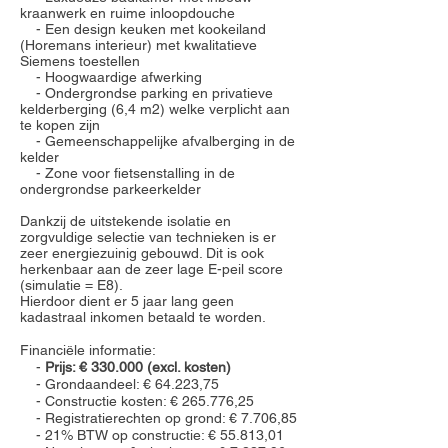
kraanwerk en ruime inloopdouche
- Een design keuken met kookeiland
(Horemans interieur) met kwalitatieve
Siemens toestellen
- Hoogwaardige afwerking
- Ondergrondse parking en privatieve
kelderberging (6,4 m2) welke verplicht aan
te kopen zijn
- Gemeenschappelijke afvalberging in de
kelder
- Zone voor fietsenstalling in de
ondergrondse parkeerkelder
Dankzij de uitstekende isolatie en
zorgvuldige selectie van technieken is er
zeer energiezuinig gebouwd. Dit is ook
herkenbaar aan de zeer lage
E-peil score
(simulatie = E8).
Hierdoor dient er 5 jaar lang geen
kadastraal inkomen betaald te worden.
Financiële informatie:
-
Prijs: € 330.000 (excl. kosten)
- Grondaandeel: € 64.223,75
- Constructie kosten: € 265.776,25
- Registratierechten op grond: € 7.706,85
- 21% BTW op constructie: € 55.813,01